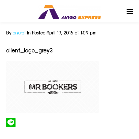
By
anurat
in
Posted
April 19, 2016 at 1:09 pm
Enter tracking ID
client_logo_grey3