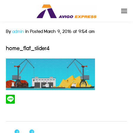
By
admin
in
Posted
March 9, 2016 at 9:54 am
Enter tracking ID
home_flat_slider4
0
0